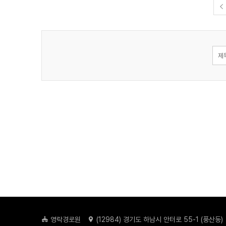
영락경로원
(
12984
) 경기도 하남시 안터로 55-1 (풍산동