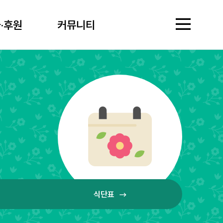
·후원
커뮤니티
·후원
커뮤니티
기관소개
영락경로원은?
영락사회복지재단소
시설개요·현황
찾아오시는길
입소안내
입소조건
입소절차·준비서류
자주
서비스안내
생활지원
상담
보건의료
원내
식단표
자원봉사·후원
자원봉사
후원