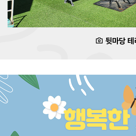
뒷마당 테