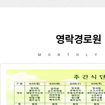
영락경로원
MONTHLY