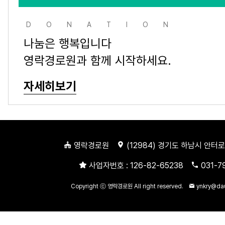
DONATION
나눔은 행복입니다
영락경로원과 함께 시작하세요.
자세히보기
영락경로원
(
12984
) 경기도 하남시 안터로
사업자번호 :
126-82-65238
031-7
Copyright ⓒ 영락경로원 All right reserved.
ynkry@da