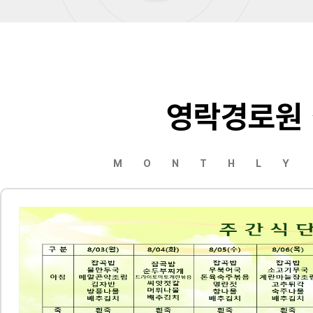
영락경로원
MONTHLY