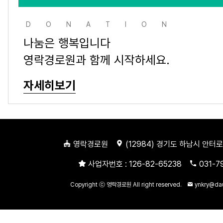
DONATION
나눔은 행복입니다
영락경로원과 함께 시작하세요.
자세히보기
영락경로원
(
12984
) 경기도 하남시 안터로
사업자번호 :
126-82-65238
031-7
Copyright ⓒ 영락경로원 All right reserved.
ynkry@da