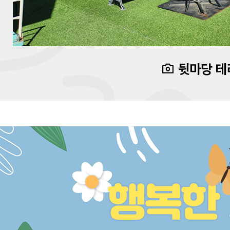
뒷마당 테