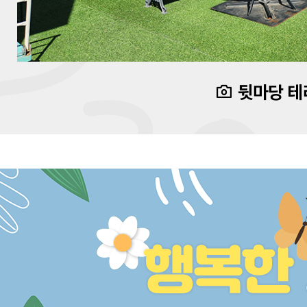
뒷마당 테