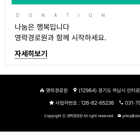
DONATION
나눔은 행복입니다
영락경로원과 함께 시작하세요.
자세히보기
영락경로원
(
12984
) 경기도 하남시 안터로
사업자번호 :
126-82-65238
031-7
Copyright ⓒ 영락경로원 All right reserved.
ynkry@da