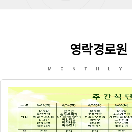
영락경로원
MONTHLY