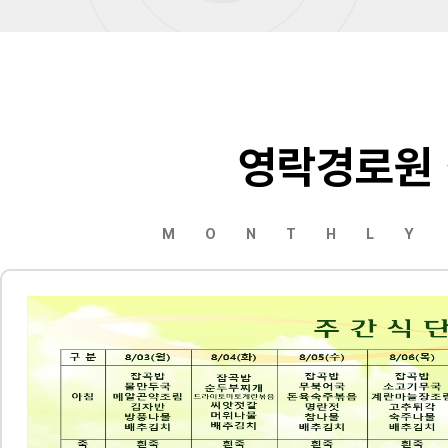
영락경로원
MONTHLY