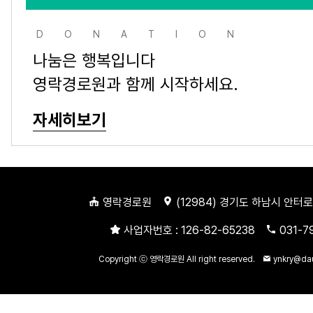
DONATION
나눔은 행복입니다
영락경로원과 함께 시작하세요.
자세히보기
영락경로원
(
12984
) 경기도 하남시 안터로
사업자번호 :
126-82-65238
031-7
Copyright ⓒ 영락경로원 All right reserved.
ynkry@da