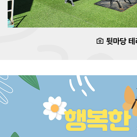
뒷마당 테