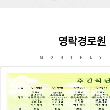
영락경로원
MONTHLY