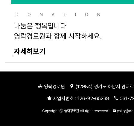
DONATION
나눔은 행복입니다
영락경로원과 함께 시작하세요.
자세히보기
영락경로원
(
12984
) 경기도 하남시 안터로
사업자번호 :
126-82-65238
031-7
Copyright ⓒ 영락경로원 All right reserved.
ynkry@da