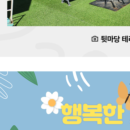
뒷마당 테