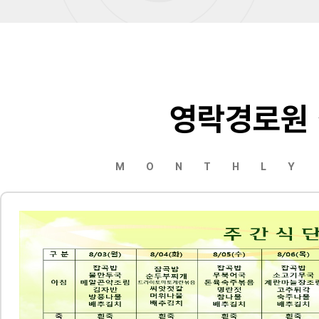
영락경로원
MONTHLY