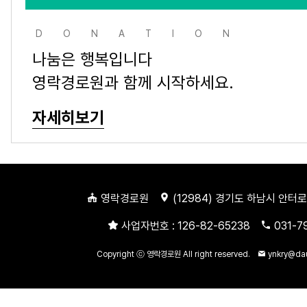
DONATION
나눔은 행복입니다
영락경로원과 함께 시작하세요.
자세히보기
영락경로원
(
12984
) 경기도 하남시 안터로
사업자번호 :
126-82-65238
031-7
Copyright ⓒ 영락경로원 All right reserved.
ynkry@da