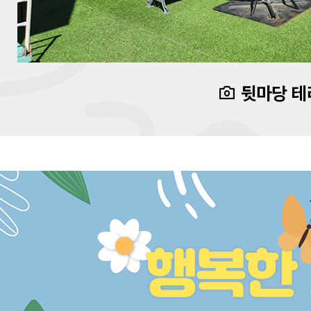
뒷마당 테